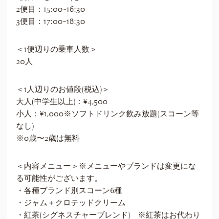
2便目：15:00~16:30
​3便目：17:00~18:30
＜1便辺りの乗車人数＞
20人
＜1人辺りのお値段(税込)＞
大人(中学生以上)：¥4,500
小人：¥1,000※ソフトドリンク飲み放題(スコーン等
なし)
※0歳〜2歳は無料
＜内容メニュー＞※メニューやブランドは変更にな
る可能性がございます。
・各種ブランド別スコーン6種
・ジャム＋クロテッドクリーム
・紅茶(シグネスチャーブレンド) ※紅茶はお代わり