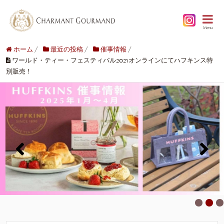
Menu
ホーム
/
最近の投稿
/
催事情報
/
ワールド・ティー・フェスティバル2021オンラインにてハフキンス特
別販売！